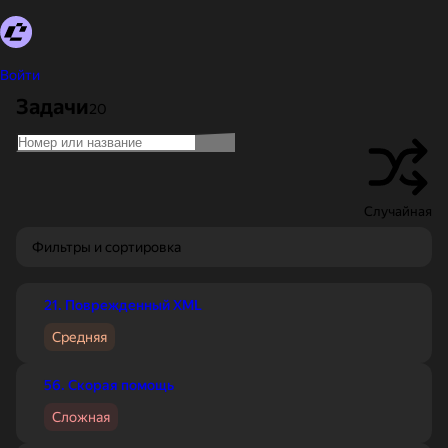
Войти
Каталог задач
Задачи
20
Случайная
Фильтры и сортировка
21. Поврежденный XML
Средняя
56. Скорая помощь
Сложная