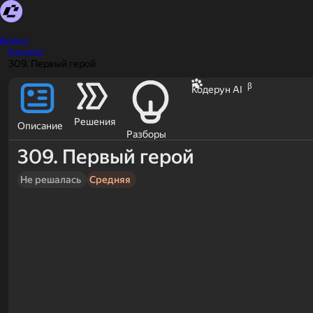
Войти
Каталог
309. Первый герой
β
Кодерун AI
Решения
Описание
Разборы
309. Первый герой
Не решалась
Средняя