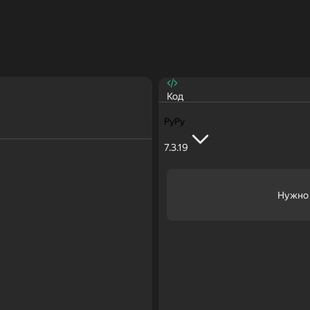
Код
PyPy
7.3.19
Нужно 