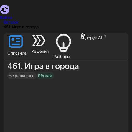
Войти
Каталог
461. Игра в города
β
Кодерун AI
Решения
Описание
Разборы
461. Игра в города
Не решалась
Лёгкая