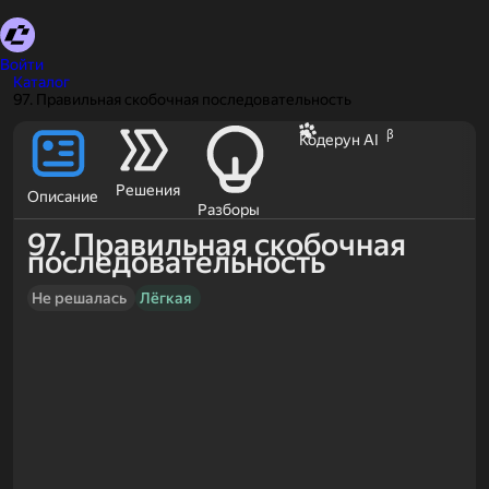
Войти
Каталог
97. Правильная скобочная последовательность
β
Кодерун AI
Решения
Описание
Разборы
97. Правильная скобочная
последовательность
Не решалась
Лёгкая