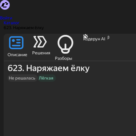
Войти
Каталог
623. Наряжаем ёлку
β
Кодерун AI
Решения
Описание
Разборы
623. Наряжаем ёлку
Не решалась
Лёгкая