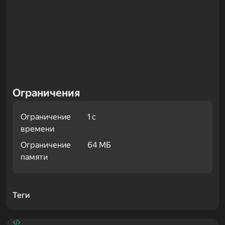
Ограничения
Ограничение
1 с
времени
Ограничение
64 МБ
памяти
Примеры
Теги