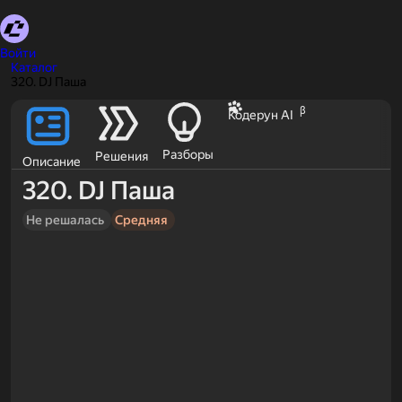
Войти
Каталог
320. DJ Паша
β
Кодерун AI
Разборы
Решения
Описание
320. DJ Паша
Не решалась
Средняя