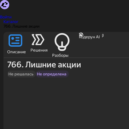
Войти
Каталог
766. Лишние акции
β
Кодерун AI
Решения
Описание
Разборы
766. Лишние акции
Не решалась
Не определена