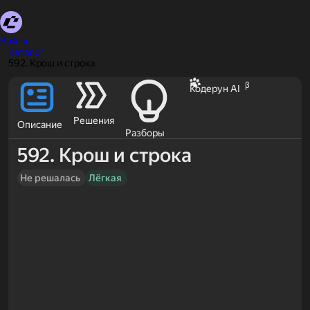
Войти
Каталог
592. Крош и строка
β
Кодерун AI
Решения
Описание
Разборы
592. Крош и строка
Не решалась
Лёгкая