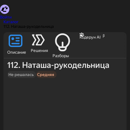
Войти
Каталог
112. Наташа-рукодельница
β
Кодерун AI
Решения
Описание
Разборы
112. Наташа-рукодельница
Не решалась
Средняя