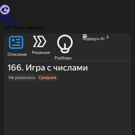
Войти
Каталог
166. Игра с числами
β
Кодерун AI
Решения
Описание
Разборы
166. Игра с числами
Не решалась
Средняя