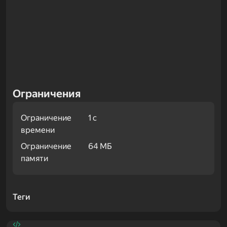
Ограничения
Ограничение
1 с
времени
Ограничение
64 МБ
памяти
Примеры
Теги