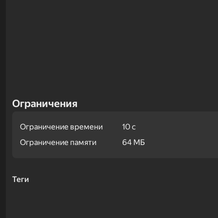
Ограничения
Ограничение времени
10 с
Ограничение памяти
64 МБ
Примеры
Теги