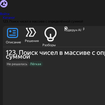
Войти
Каталог
123. Поиск чисел в массиве с определённой суммой
β
Кодерун AI
Решения
Описание
Разборы
123. Поиск чисел в массиве с 
суммой
Не решалась
Лёгкая