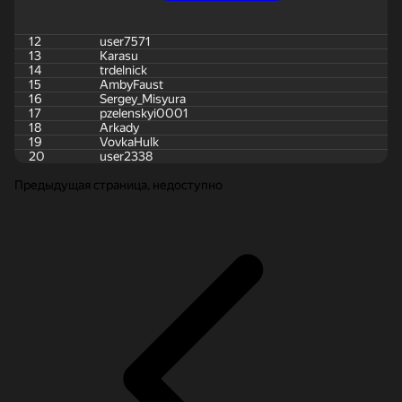
12
user7571
13
Karasu
14
trdelnick
15
AmbyFaust
16
Sergey_Misyura
17
pzelenskyi0001
18
Arkady
19
VovkaHulk
20
user2338
Предыдущая страница, недоступно