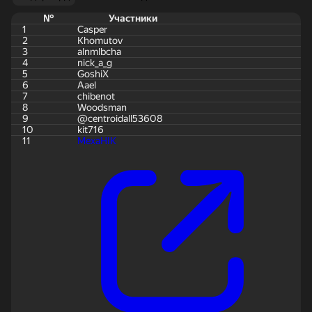
№
Участники
1
Casper
2
Khomutov
3
alnmlbcha
4
nick_a_g
5
GoshiX
6
Aael
7
chibenot
8
Woodsman
9
@centroidall53608
10
kit716
11
MexaHIK