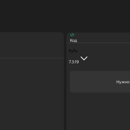
Код
PyPy
7.3.19
Нужно 