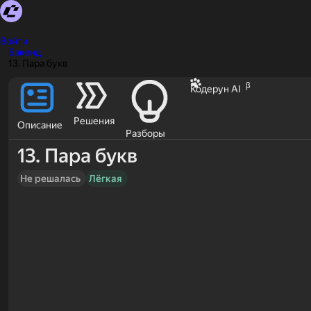
Войти
Бэкенд
13. Пара букв
β
Кодерун AI
Решения
Описание
Разборы
13. Пара букв
Не решалась
Лёгкая