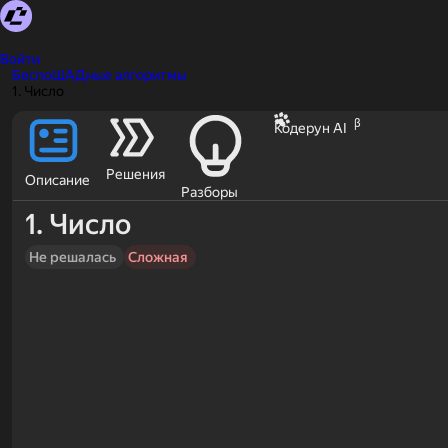
Войти
БеспоШАДные алгоритмы
1. Число
β
Кодерун AI
Решения
Описание
Разборы
1. Число
Не решалась
Сложная