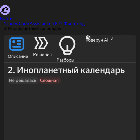
Войти
Yandex Code Assistant на Я 💛 Фронтенд
2. Инопланетный календарь
β
Кодерун AI
Решения
Описание
Разборы
2. Инопланетный календарь
Не решалась
Сложная