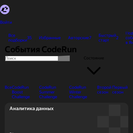
Войти
Под
Все
Быстрый
35
Избранные
Авторские
7
2
соб
подборки
старт
в Я
События CodeRun
Состояние
Все
CodeRun
CodeRun
CodeRun
Второй
Первый
Boost
Summer
Winter
сезон
сезон
Challenge
Challenge
Challenge
Первый сезон
Аналитика данных